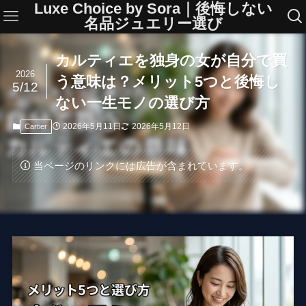
Luxe Choice by Sora｜後悔しない
名品ジュエリー選び
カルティエを独身の女が自分で買
2026
う意味は？メリット5つと後悔し
5/12
ない一生モノの選び方
2026年5月11日
2026年5月12日
Cartier
当ページのリンクには広告が含まれています。