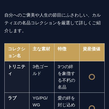
自分へのご褒美や人生の節目にふさわしい、カル
ティエの名品コレクションを厳選して詳しくご紹
介します。
コレクシ
主な素材
特徴
資産価値
ョン名
トリニテ
3色ゴー
3つの絆
ィ
ルド
を象徴す
る不朽の
名品
ラブ
YG/PG/
愛の絆を
WG
封じ込め