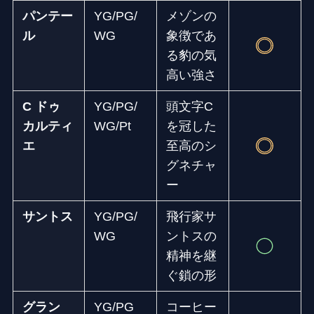
パンテー
YG/PG/
メゾンの
ル
WG
象徴であ
る豹の気
高い強さ
C ドゥ
YG/PG/
頭文字C
カルティ
WG/Pt
を冠した
エ
至高のシ
グネチャ
ー
サントス
YG/PG/
飛行家サ
WG
ントスの
精神を継
ぐ鎖の形
グラン
YG/PG
コーヒー