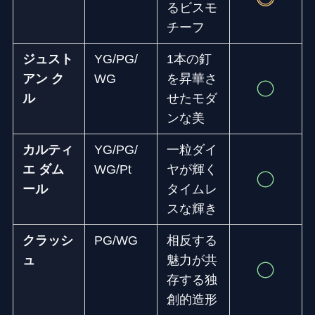
るビスモ
チーフ
ジュスト
YG/PG/
1本の釘
アン ク
WG
を昇華さ
ル
せたモダ
ンな美
カルティ
YG/PG/
一粒ダイ
エ ダム
WG/Pt
ヤが輝く
ール
タイムレ
スな輝き
クラッシ
PG/WG
相反する
ュ
魅力が共
存する独
創的造形