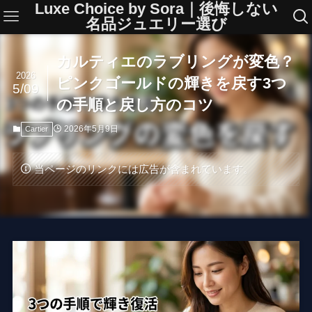
Luxe Choice by Sora｜後悔しない
名品ジュエリー選び
カルティエのラブリングが変色？
2026
ピンクゴールドの輝きを戻す3つ
5/09
の手順と戻し方のコツ
2026年5月9日
Cartier
当ページのリンクには広告が含まれています。