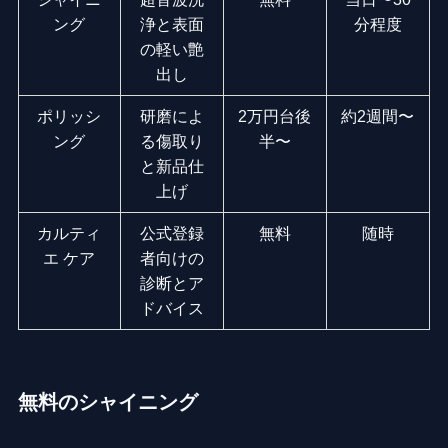
ング
浄と表面
分程度
の軽い艶
出し
ポリッシ
研磨によ
2万円台後
約2週間〜
ング
る傷取り
半〜
と新品仕
上げ
カルティ
公式登録
無料
随時
エ ケア
者向けの
診断とア
ドバイス
無料のシャイニング