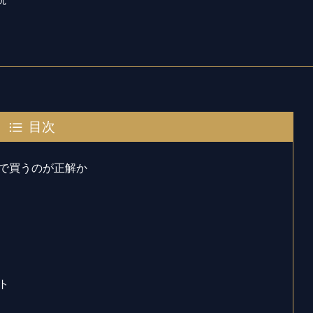
目次
で買うのが正解か
ト