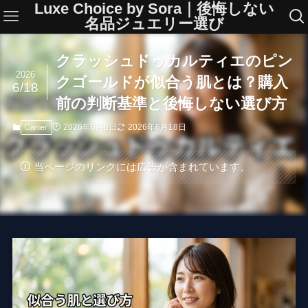
Luxe Choice by Sora｜後悔しない
名品ジュエリー選び
クラッシュドゥカルティエのピン
2026
クゴールドが似合う肌とは？購入
6/18
前の判断基準と後悔しない選び方
2026年6月8日
2026年6月18日
Cartier
当ページのリンクには広告が含まれています。