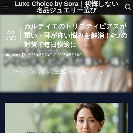
Luxe Choice by Sora｜後悔しない
名品ジュエリー選び
カルティエのトリニティピアスが
2026
重い・耳が痛い悩みを解消！4つの
5/26
対策で毎日快適に
2026年5月23日
2026年5月26日
Cartier
当ページのリンクには広告が含まれています。