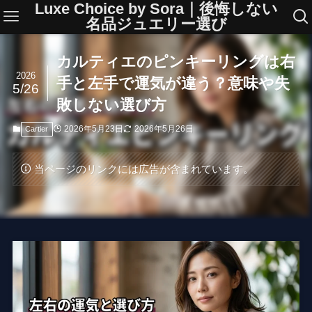
Luxe Choice by Sora｜後悔しない
名品ジュエリー選び
カルティエのピンキーリングは右
2026
手と左手で運気が違う？意味や失
5/26
敗しない選び方
2026年5月23日
2026年5月26日
Cartier
当ページのリンクには広告が含まれています。