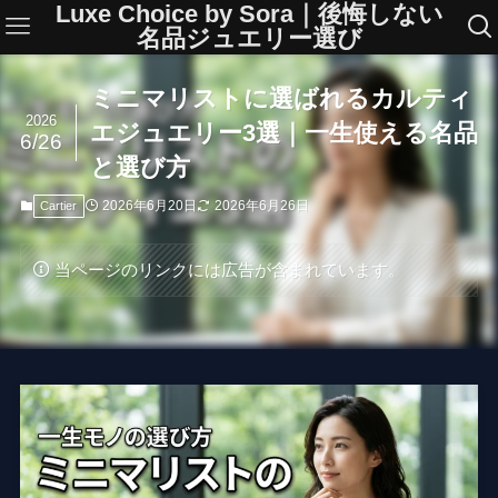
Luxe Choice by Sora｜後悔しない
名品ジュエリー選び
ミニマリストに選ばれるカルティ
2026
エジュエリー3選｜一生使える名品
6/26
と選び方
2026年6月20日
2026年6月26日
Cartier
当ページのリンクには広告が含まれています。