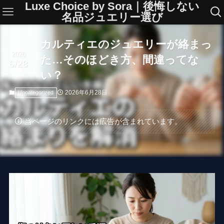
Luxe Choice by Sora｜後悔しない
名品ジュエリー選び
カルティエのジュエリーが絡まっ
2026
た…そのほどき方、間違ってな
6/28
い？
2026年6月28日
Uncategorized
当ページのリンクには広告が含まれています。