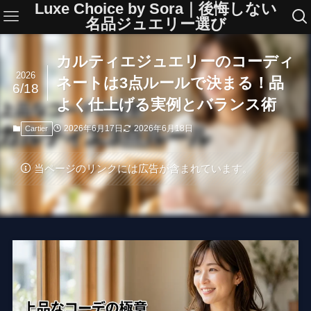
Luxe Choice by Sora｜後悔しない
名品ジュエリー選び
カルティエジュエリーのコーディ
2026
ネートは3点ルールで決まる！品
6/18
よく仕上げる実例とバランス術
2026年6月17日
2026年6月18日
Cartier
当ページのリンクには広告が含まれています。