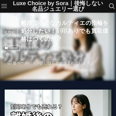
Luxe Choice by Sora｜後悔しない
名品ジュエリー選び
離婚で不要なカルティエの指輪を
2026
処分したい！刻印ありでも買取価
5/26
格はつくのか？
2026年5月24日
2026年5月26日
Cartier
当ページのリンクには広告が含まれています。