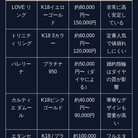
LOVE リ
K18イエロ
約80,000
非常に高
ング
ーゴール
円〜
く安定し
ド
150,000円
ている
トリニテ
K18 3カラ
約60,000
定番人気
ィ リング
ー
円〜
で値崩れ
120,000円
しにくい
バレリー
プラチナ
約50,000
婚約指輪
ナ
950
円〜（ダ
はダイヤ
イヤによ
の質が影
る）
響
カルティ
K18ピンク
約40,000
華奢なデ
エ ダムー
ゴールド
円〜
ザインも
ル
90,000円
需要が高
い
エタンセ
K18 / プラ
約100,000
フルエタ