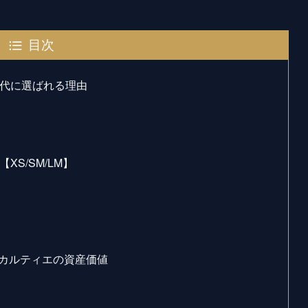
目次
0代に選ばれる理由
S/SM/LM】
カルティエの資産価値