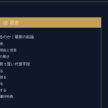
目次
るのか｜最新の結論
状
理由と背景
の動き
買う賢い代替手段
る
得る
る
する
優待特典